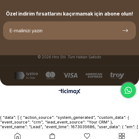
Özel indirim fırsatlarını kaçırmamak için abone olun!
© 2026 Hns Stil. Tüm Hakları Saklıdır.
{ "data": [ { "action_source": "system_generated", "custom_data": {
"event_source": "crm", "lead_event_source": "Your CRM" },
"event_name": "Lead", "event_time": 1673035686, "user_data": { "em": [
"7b17fb0bd173f625b58636fb796407c22b3d16fc78302d79f0fd30c2fc2
], "lead_id": 1234567890123456, "ph": [