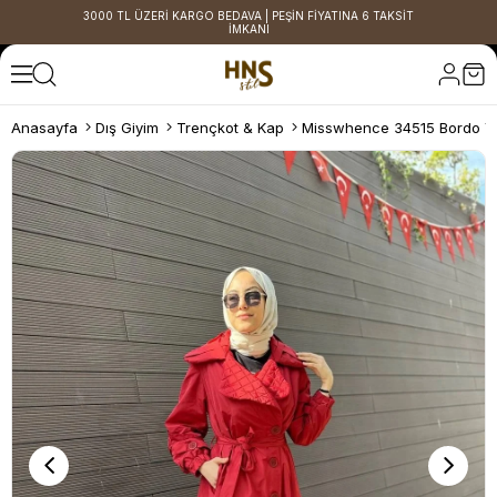
3000 TL ÜZERİ KARGO BEDAVA | PEŞİN FİYATINA 6 TAKSİT
İMKANI
Anasayfa
Dış Giyim
Trençkot & Kap
Misswhence 34515 Bordo Ya