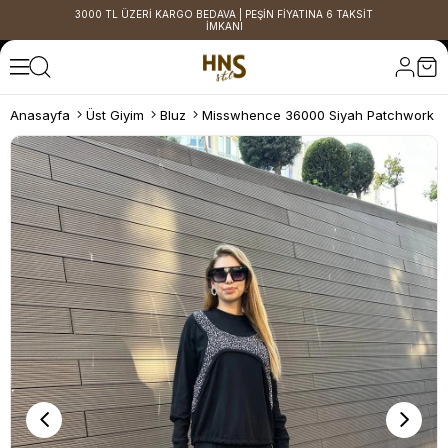
3000 TL ÜZERİ KARGO BEDAVA | PEŞİN FİYATINA 6 TAKSİT
İMKANI
Anasayfa
Üst Giyim
Bluz
Misswhence 36000 Siyah Patchwork B