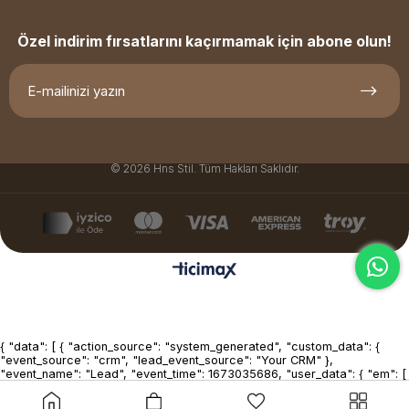
Özel indirim fırsatlarını kaçırmamak için abone olun!
© 2026 Hns Stil. Tüm Hakları Saklıdır.
{ "data": [ { "action_source": "system_generated", "custom_data": {
"event_source": "crm", "lead_event_source": "Your CRM" },
"event_name": "Lead", "event_time": 1673035686, "user_data": { "em": [
"7b17fb0bd173f625b58636fb796407c22b3d16fc78302d79f0fd30c2fc2
], "lead_id": 1234567890123456, "ph": [