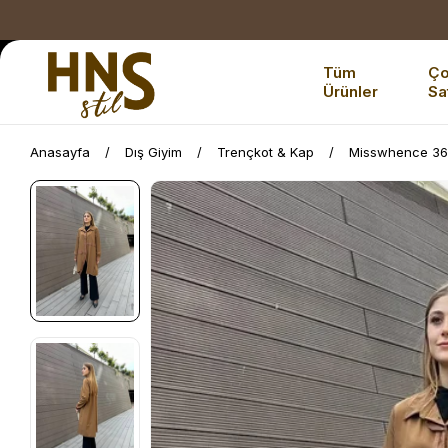
Tüm
Ç
Ürünler
Sa
Anasayfa
Dış Giyim
Trençkot & Kap
Misswhence 364