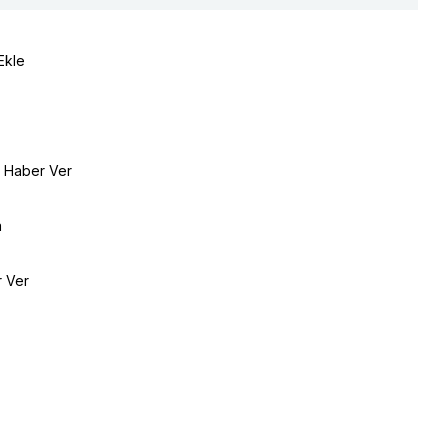
Ekle
e Haber Ver
a
r Ver