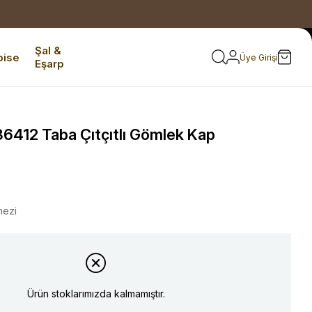
Şal &
bise
Üye Girişi
Eşarp
6412 Taba Çıtçıtlı Gömlek Kap
mezi
Ürün stoklarımızda kalmamıştır.