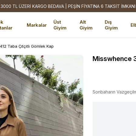
3000 TL ÜZERİ KARGO BEDAVA | PEŞİN FİYATINA 6 TAKSİT İMKANI
ok
Üst
Alt
Dış
Markalar
El
tanlar
Giyim
Giyim
Giyim
12 Taba Çıtçıtlı Gömlek Kap
Misswhence 3
Sonbaharın Vazgeçil