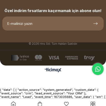
Özel indirim fırsatlarını kaçırmamak için abone olun!
© 2026 Hns Stil. Tüm Hakları Saklıdır.
{ "data": [ { "action_source": "system_generated", "custom_data": {
"event_source": "crm", "lead_event_source": "Your CRM" },
"event_name": "Lead", "event_time": 1673035686, "user_data": { "em": [
"7b17fb0bd173f625b58636fb796407c22b3d16fc78302d79f0fd30c2fc2
], "lead_id": 1234567890123456, "ph": [