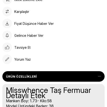
Karşılaştır
Fiyat Düşünce Haber Ver
Gelince Haber Ver
Tavsiye Et
Yorum Yaz
ÜRÜN ÖZELLIKLERI
Misswhence Taş Fermuar
Detaylı Etek
Manken Boy: 1.73- Kilo:58
Model Üstündeki Beden: 38