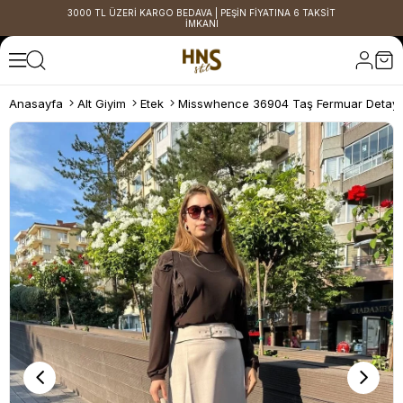
3000 TL ÜZERİ KARGO BEDAVA | PEŞİN FİYATINA 6 TAKSİT
İMKANI
Anasayfa
Alt Giyim
Etek
Misswhence 36904 Taş Fermuar Detaylı