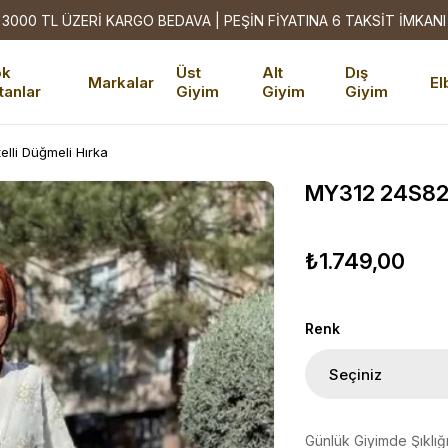
3000 TL ÜZERİ KARGO BEDAVA | PEŞİN FİYATINA 6 TAKSİT İMKANI
ok
Üst
Alt
Dış
Markalar
El
tanlar
Giyim
Giyim
Giyim
lli Düğmeli Hırka
MY312 24S8209
₺1.749,00
Renk
Günlük Giyimde Şıklığ