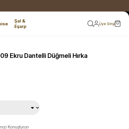
Şal &
bise
Üye Girişi
Eşarp
 Ekru Dantelli Düğmeli Hırka
ınızı Konuşturun