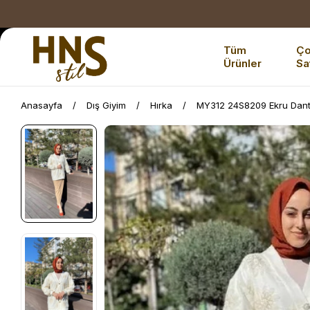
Tüm
Ç
Ürünler
Sa
Anasayfa
Dış Giyim
Hırka
MY312 24S8209 Ekru Dante