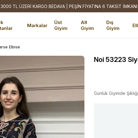
3000 TL ÜZERİ KARGO BEDAVA | PEŞİN FİYATINA 6 TAKSİT İMKANI
ok
Üst
Alt
Dış
Markalar
El
tanlar
Giyim
Giyim
Giyim
arse Elbise
Noi 53223 Siy
Günlük Giyimde Şıklığ