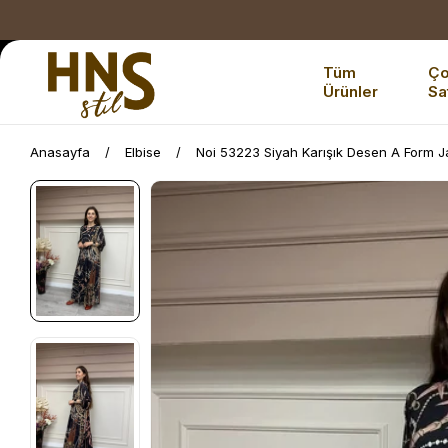
Tüm
Ç
Ürünler
Sa
Anasayfa
Elbise
Noi 53223 Siyah Karışık Desen A Form J