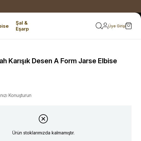
Şal &
bise
Üye Girişi
Eşarp
ah Karışık Desen A Form Jarse Elbise
ınızı Konuşturun
Ürün stoklarımızda kalmamıştır.