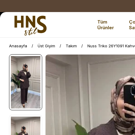
Tüm
Ç
Ürünler
Sa
Anasayfa
Üst Giyim
Takım
Nuss Triko 26Y1091 Kahv