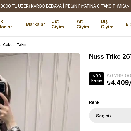
3000 TL ÜZERİ KARGO BEDAVA | PEŞİN FİYATINA 6 TAKSİT İMKANI
ok
Üst
Alt
Dış
Markalar
El
tanlar
Giyim
Giyim
Giyim
e Ceketli Takım
Nuss Triko 26
₺6.299,0
30
%
₺4.409
İndirim
Renk