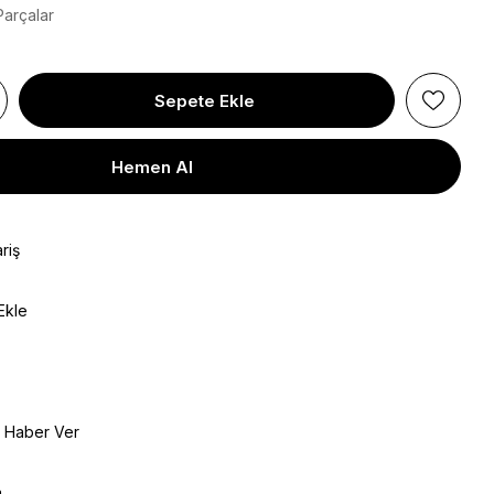
Parçalar
riş
Ekle
e Haber Ver
a