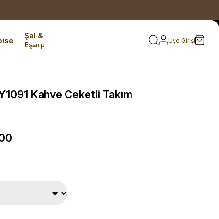
Şal &
bise
Üye Girişi
Eşarp
Y1091 Kahve Ceketli Takım
0
,00