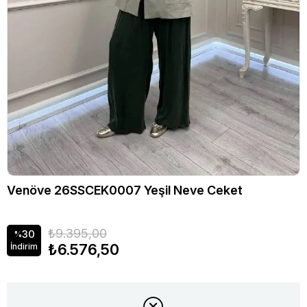
Venöve 26SSCEK0007 Yeşil Neve Ceket
₺9.395,00
30
%
₺6.576,50
İndirim