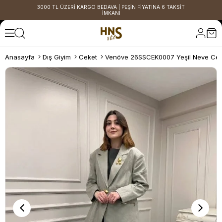
3000 TL ÜZERİ KARGO BEDAVA | PEŞİN FİYATINA 6 TAKSİT
İMKANI
Anasayfa
Dış Giyim
Ceket
Venöve 26SSCEK0007 Yeşil Neve Cek