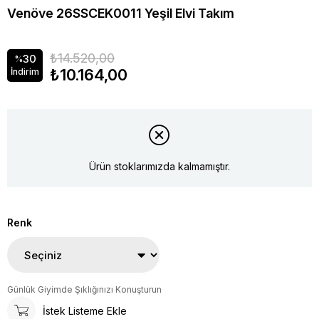
Venöve 26SSCEK0011 Yeşil Elvi Takım
₺14.520,00
30
%
₺10.164,00
İndirim
Ürün stoklarımızda kalmamıştır.
Renk
Günlük Giyimde Şıklığınızı Konuşturun
İstek Listeme Ekle