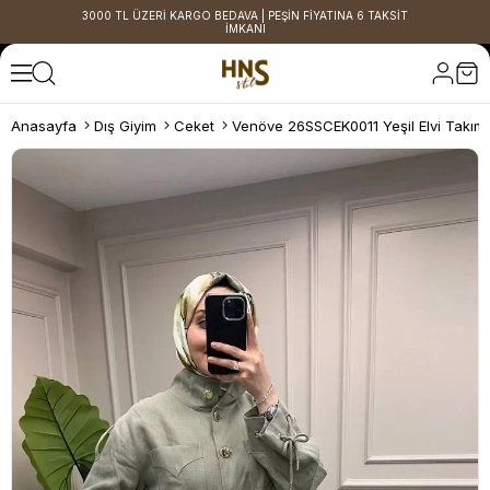
3000 TL ÜZERİ KARGO BEDAVA | PEŞİN FİYATINA 6 TAKSİT
İMKANI
Anasayfa
Dış Giyim
Ceket
Venöve 26SSCEK0011 Yeşil Elvi Takım