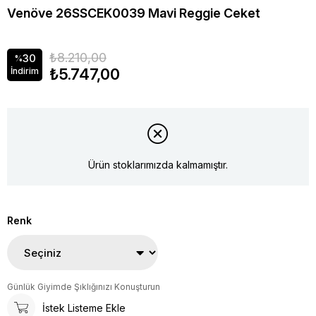
Venöve 26SSCEK0039 Mavi Reggie Ceket
₺8.210,00
30
%
₺5.747,00
İndirim
Ürün stoklarımızda kalmamıştır.
Renk
Günlük Giyimde Şıklığınızı Konuşturun
İstek Listeme Ekle