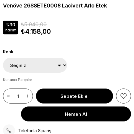
Venöve 26SSETE0008 Lacivert Arlo Etek
₺5.940,00
30
%
₺4.158,00
İndirim
Renk
Kurtarıcı Parçalar
Telefonla Sipariş