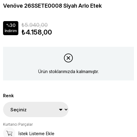
Venöve 26SSETE0008 Siyah Arlo Etek
₺5.940,00
30
%
₺4.158,00
İndirim
Ürün stoklarımızda kalmamıştır.
Renk
Kurtarıcı Parçalar
İstek Listeme Ekle