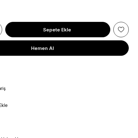
riş
Ekle