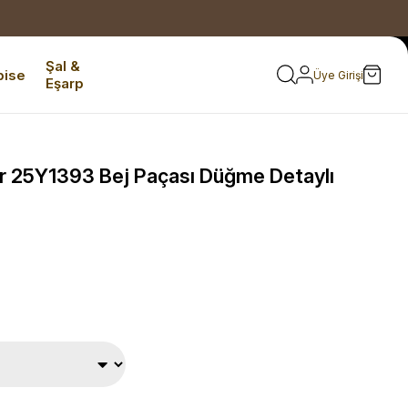
Şal &
bise
Üye Girişi
Eşarp
r 25Y1393 Bej Paçası Düğme Detaylı