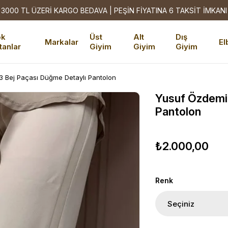
3000 TL ÜZERİ KARGO BEDAVA | PEŞİN FİYATINA 6 TAKSİT İMKANI
ok
Üst
Alt
Dış
Markalar
El
tanlar
Giyim
Giyim
Giyim
 Bej Paçası Düğme Detaylı Pantolon
Yusuf Özdemi
Pantolon
₺2.000,00
Renk