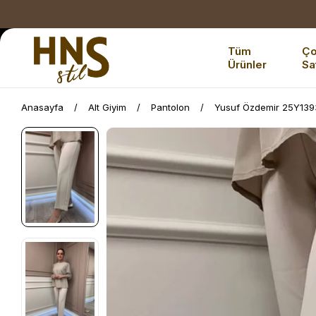
Tüm
Ç
Ürünler
Sa
Anasayfa
Alt Giyim
Pantolon
Yusuf Özdemir 25Y1393