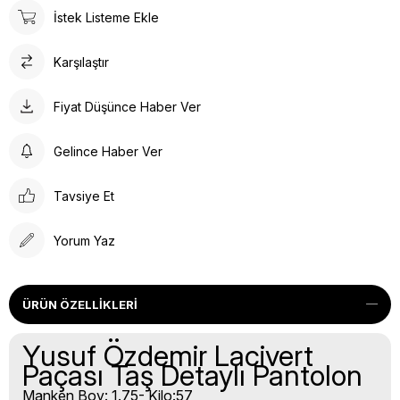
İstek Listeme Ekle
Karşılaştır
Fiyat Düşünce Haber Ver
Gelince Haber Ver
Tavsiye Et
Yorum Yaz
ÜRÜN ÖZELLIKLERI
Yusuf Özdemir Lacivert
Paçası Taş Detaylı Pantolon
Manken Boy: 1.75- Kilo:57