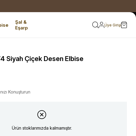
Şal &
bise
Üye Girişi
Eşarp
4 Siyah Çiçek Desen Elbise
ınızı Konuşturun
Ürün stoklarımızda kalmamıştır.