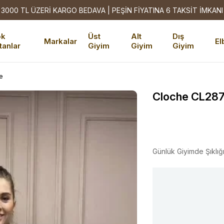
3000 TL ÜZERİ KARGO BEDAVA | PEŞİN FİYATINA 6 TAKSİT İMKANI
ok
Üst
Alt
Dış
Markalar
El
tanlar
Giyim
Giyim
Giyim
e
Cloche CL287
Günlük Giyimde Şıklığ