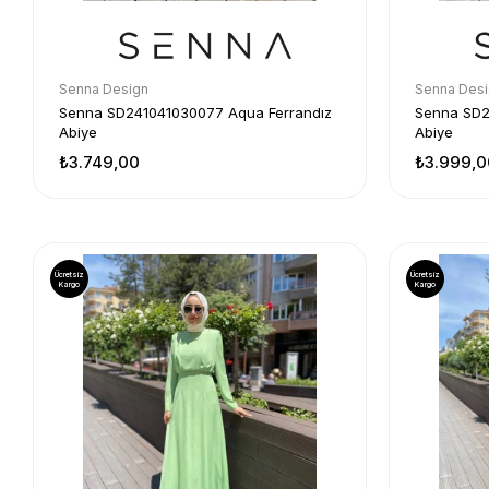
Senna Design
Senna Des
Senna SD241041030077 Aqua Ferrandız
Senna SD2
Abiye
Abiye
₺3.749,00
₺3.999,0
Ücretsiz
Ücretsiz
Kargo
Kargo