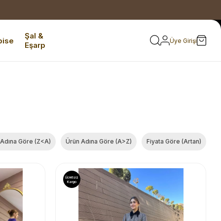
Şal &
bise
Üye Girişi
Eşarp
 Adına Göre (Z<A)
Ürün Adına Göre (A>Z)
Fiyata Göre (Artan)
Ücretsiz
Kargo