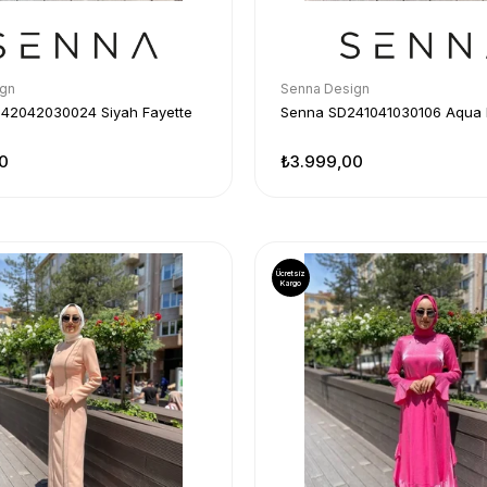
ign
Senna Design
42042030024 Siyah Fayette
Senna SD241041030106 Aqua 
0
₺3.999,00
Ücretsiz
Kargo