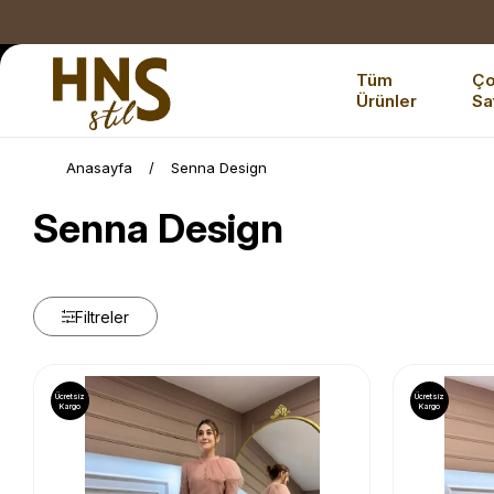
Tüm
Ç
Ürünler
Sa
Anasayfa
Senna Design
Senna Design
Filtreler
Ücretsiz
Ücretsiz
Kargo
Kargo