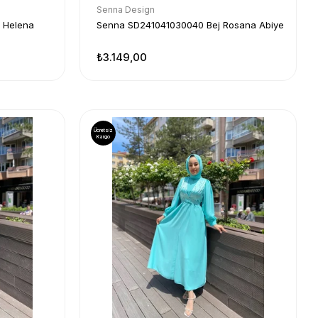
Senna Design
 Helena
Senna SD241041030040 Bej Rosana Abiye
₺3.149,00
Ücretsiz
Kargo