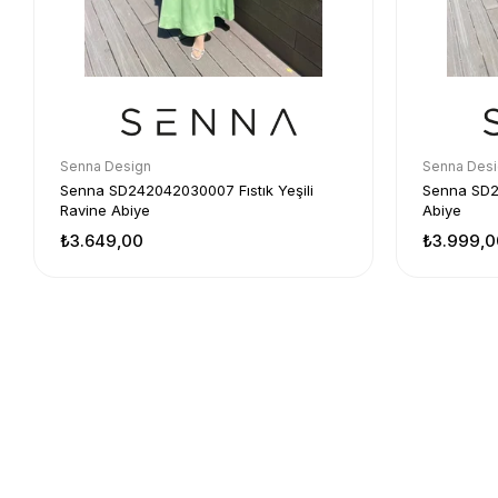
Senna Design
Senna Des
Senna SD242042030007 Fıstık Yeşili
Senna SD
Ravine Abiye
Abiye
₺3.649,00
₺3.999,0