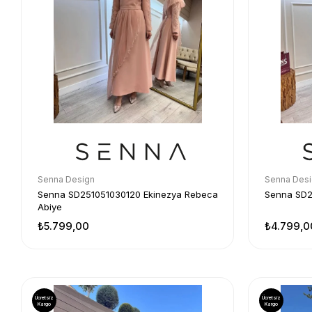
Senna Design
Senna Des
Senna SD251051030120 Ekinezya Rebeca
Senna SD2
Abiye
₺5.799,00
₺4.799,0
Ücretsiz
Ücretsiz
Kargo
Kargo