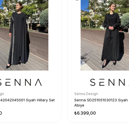
ign
Senna Design
2042045001 Siyah Hillary Set
Senna SD251051030123 Siyah 
Abiye
0
₺6.399,00