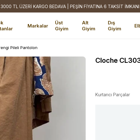
3000 TL ÜZERİ KARGO BEDAVA | PEŞİN FİYATINA 6 TAKSİT İMKANI
ok
Üst
Alt
Dış
Markalar
El
tanlar
Giyim
Giyim
Giyim
ngi Pileli Pantolon
Cloche CL3033
Kurtarıcı Parçalar