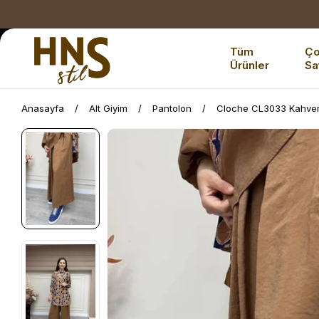
Tüm
Ç
Ürünler
Sa
Anasayfa
Alt Giyim
Pantolon
Cloche CL3033 Kahvere