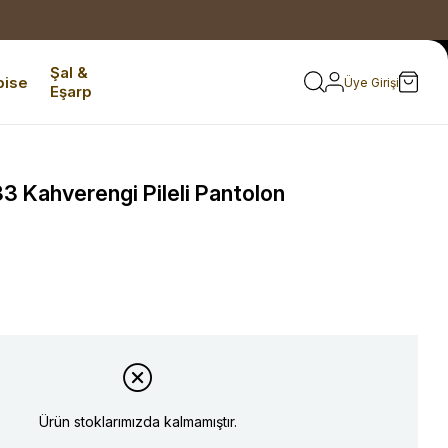
Şal &
bise
Üye Girişi
Eşarp
 Kahverengi Pileli Pantolon
Ürün stoklarımızda kalmamıştır.