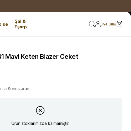
Şal &
bise
Üye Girişi
Eşarp
1 Mavi Keten Blazer Ceket
ınızı Konuşturun
Ürün stoklarımızda kalmamıştır.