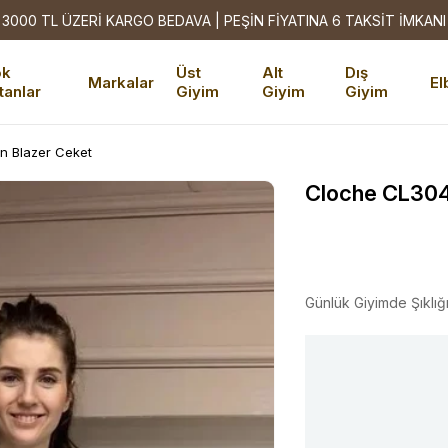
3000 TL ÜZERİ KARGO BEDAVA | PEŞİN FİYATINA 6 TAKSİT İMKANI
ok
Üst
Alt
Dış
Markalar
El
tanlar
Giyim
Giyim
Giyim
n Blazer Ceket
Cloche CL304
Günlük Giyimde Şıklığ