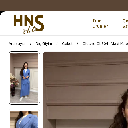
Tüm
Ç
Ürünler
Sa
Anasayfa
Dış Giyim
Ceket
Cloche CL3041 Mavi Kete