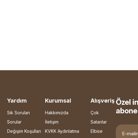
Yardım
Kurumsal
Alışveriş
Özel i
abone 
Sık Sorulan
Hakkımızda
Çok
Sorular
İletişim
Satanlar
Değişim Koşulları
KVKK Aydınlatma
Elbise