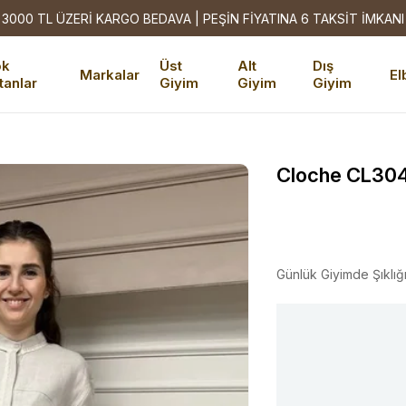
3000 TL ÜZERİ KARGO BEDAVA | PEŞİN FİYATINA 6 TAKSİT İMKANI
ok
Üst
Alt
Dış
Markalar
El
tanlar
Giyim
Giyim
Giyim
Cloche CL3046
Günlük Giyimde Şıklığ