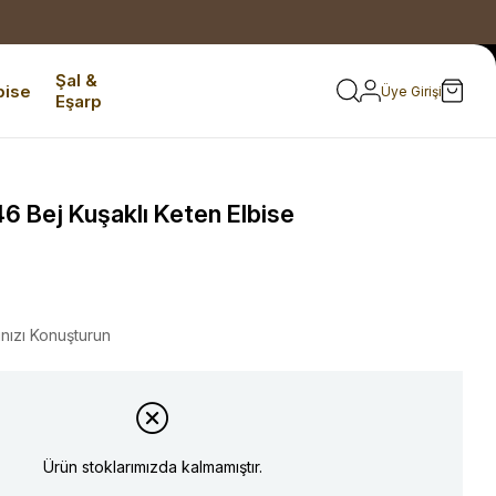
Şal &
bise
Üye Girişi
Eşarp
 Bej Kuşaklı Keten Elbise
ınızı Konuşturun
Ürün stoklarımızda kalmamıştır.