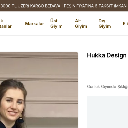
3000 TL ÜZERİ KARGO BEDAVA | PEŞİN FİYATINA 6 TAKSİT İMKANI
ok
Üst
Alt
Dış
Markalar
El
tanlar
Giyim
Giyim
Giyim
Hukka Design
Günlük Giyimde Şıklığ