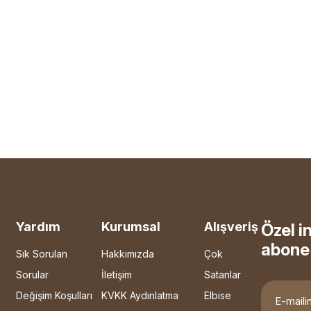
Yardım
Kurumsal
Alışveriş
Özel i
abone 
Sık Sorulan
Hakkımızda
Çok
Sorular
İletişim
Satanlar
Değişim Koşulları
KVKK Aydınlatma
Elbise