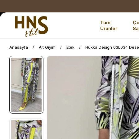
Tüm
Ç
Ürünler
Sa
Anasayfa
Alt Giyim
Etek
Hukka Design 03L034 Desen