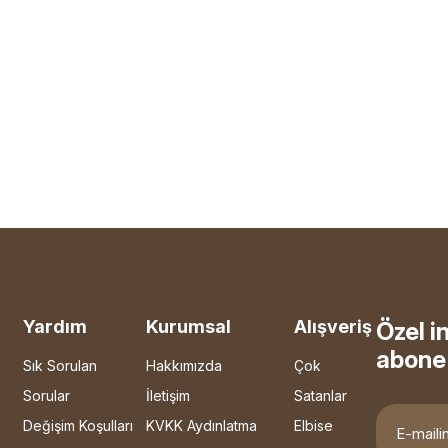
Yardım
Kurumsal
Alışveriş
Özel i
abone 
Sık Sorulan
Hakkımızda
Çok
Sorular
İletişim
Satanlar
Değişim Koşulları
KVKK Aydınlatma
Elbise