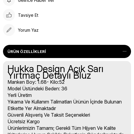
Gelince Haber Ver
Tavsiye Et
Yorum Yaz
ÜRÜN ÖZELLIKLERI
Hukka Design Açık Sarı
Yırtmaç Detaylı Bluz
Manken Boy: 1.68- Kilo:52
Model Üstündeki Beden: 36
Yerli Üretim
Yıkama Ve Kullanım Talimatları Ürünün İçinde Bulunan
Etikette Yer Almaktadır
Güvenli Alışveriş Ve Taksit Seçenekleri
Ücretsiz Kargo
Ürünlerimizin Tamamı; Gerekli Tüm Hijyen Ve Kalite