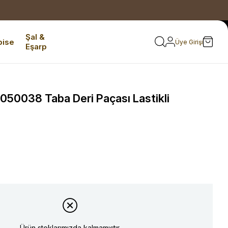
Şal &
bise
Üye Girişi
Eşarp
050038 Taba Deri Paçası Lastikli
Ürün stoklarımızda kalmamıştır.