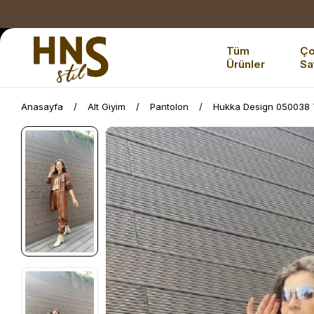
Tüm
Ç
Ürünler
Sa
Anasayfa
Alt Giyim
Pantolon
Hukka Design 050038 T