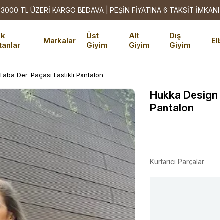
3000 TL ÜZERİ KARGO BEDAVA | PEŞİN FİYATINA 6 TAKSİT İMKANI
ok
Üst
Alt
Dış
Markalar
El
tanlar
Giyim
Giyim
Giyim
aba Deri Paçası Lastikli Pantalon
Hukka Design 
Pantalon
Kurtarıcı Parçalar