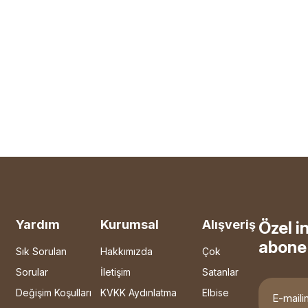
Yardım
Kurumsal
Alışveriş
Özel i
abone 
Sık Sorulan
Hakkımızda
Çok
Sorular
İletişim
Satanlar
Değişim Koşulları
KVKK Aydınlatma
Elbise