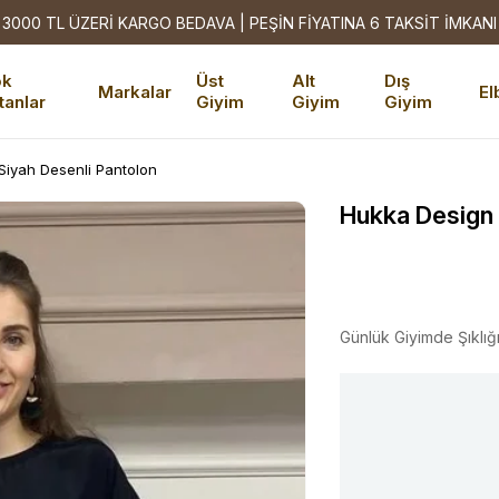
3000 TL ÜZERİ KARGO BEDAVA | PEŞİN FİYATINA 6 TAKSİT İMKANI
ok
Üst
Alt
Dış
Markalar
El
tanlar
Giyim
Giyim
Giyim
iyah Desenli Pantolon
Hukka Design 
Günlük Giyimde Şıklığ