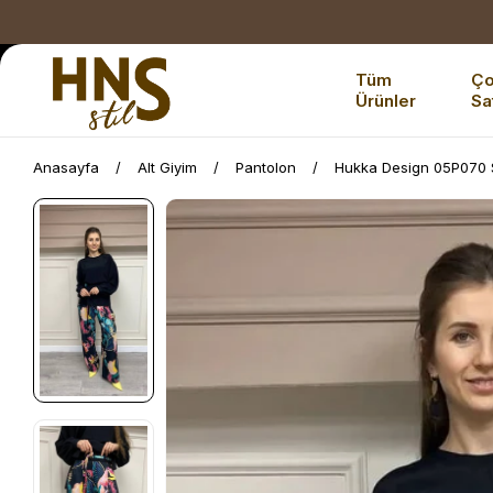
Tüm
Ç
Ürünler
Sa
Anasayfa
Alt Giyim
Pantolon
Hukka Design 05P070 S