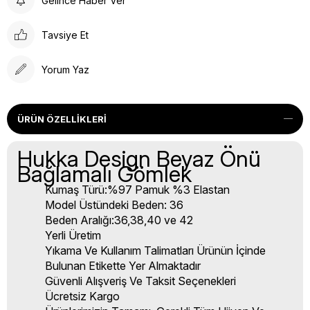
Gelince Haber Ver
Tavsiye Et
Yorum Yaz
ÜRÜN ÖZELLIKLERI
Hukka Design Beyaz Önü
Bağlamalı Gömlek
Kumaş Türü:%97 Pamuk %3 Elastan
Model Üstündeki Beden: 36
Beden Aralığı:36,38,40 ve 42
Yerli Üretim
Yıkama Ve Kullanım Talimatları Ürünün İçinde
Bulunan Etikette Yer Almaktadır
Güvenli Alışveriş Ve Taksit Seçenekleri
Ücretsiz Kargo