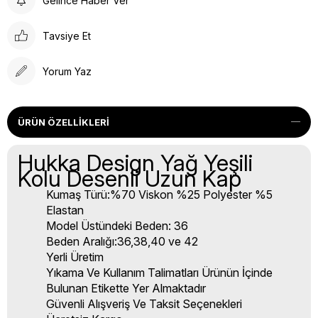
Gelince Haber Ver
Tavsiye Et
Yorum Yaz
ÜRÜN ÖZELLIKLERI
Hukka Design Yağ Yeşili
Kolu Desenli Uzun Kap
Kumaş Türü:%70 Viskon %25 Polyester %5
Elastan
Model Üstündeki Beden: 36
Beden Aralığı:36,38,40 ve 42
Yerli Üretim
Yıkama Ve Kullanım Talimatları Ürünün İçinde
Bulunan Etikette Yer Almaktadır
Güvenli Alışveriş Ve Taksit Seçenekleri