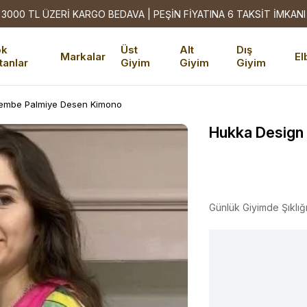
3000 TL ÜZERİ KARGO BEDAVA | PEŞİN FİYATINA 6 TAKSİT İMKANI
ok
Üst
Alt
Dış
Markalar
El
tanlar
Giyim
Giyim
Giyim
embe Palmiye Desen Kimono
Hukka Design
Günlük Giyimde Şıklığ