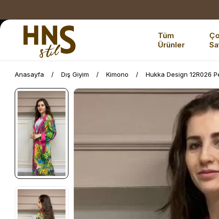
Tüm
Ç
Ürünler
Sa
Anasayfa
Dış Giyim
Kimono
Hukka Design 12R026 P