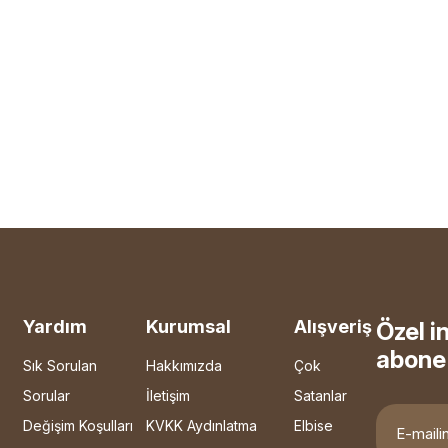
Yardım
Kurumsal
Alışveriş
Özel i
abone 
Sık Sorulan
Hakkımızda
Çok
Sorular
İletişim
Satanlar
Değişim Koşulları
KVKK Aydınlatma
Elbise