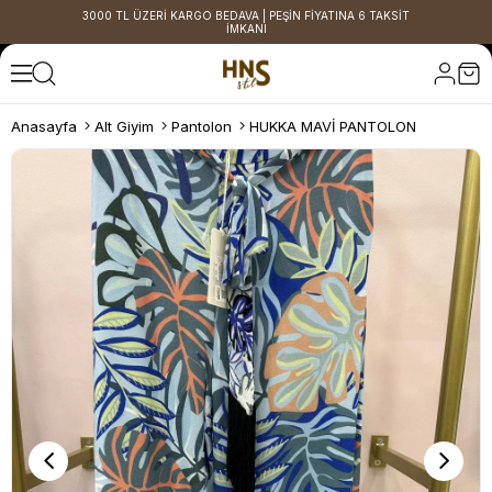
3000 TL ÜZERİ KARGO BEDAVA | PEŞİN FİYATINA 6 TAKSİT
İMKANI
Anasayfa
Alt Giyim
Pantolon
HUKKA MAVİ PANTOLON