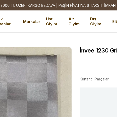
3000 TL ÜZERİ KARGO BEDAVA | PEŞİN FİYATINA 6 TAKSİT İMKANI
ok
Üst
Alt
Dış
Markalar
El
tanlar
Giyim
Giyim
Giyim
l
İnvee 1230 Gr
Kurtarıcı Parçalar