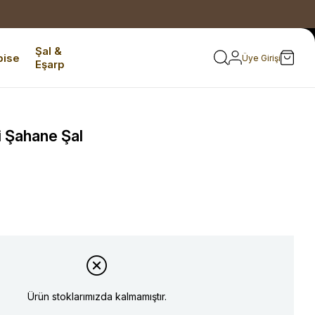
Şal &
bise
Üye Girişi
Eşarp
i Şahane Şal
Ürün stoklarımızda kalmamıştır.