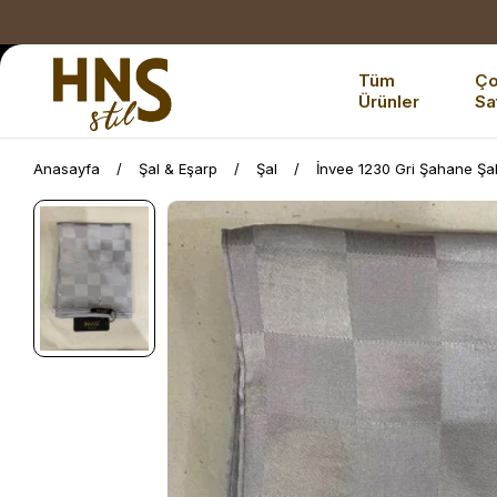
Tüm
Ç
Ürünler
Sa
Anasayfa
Şal & Eşarp
Şal
İnvee 1230 Gri Şahane Şa