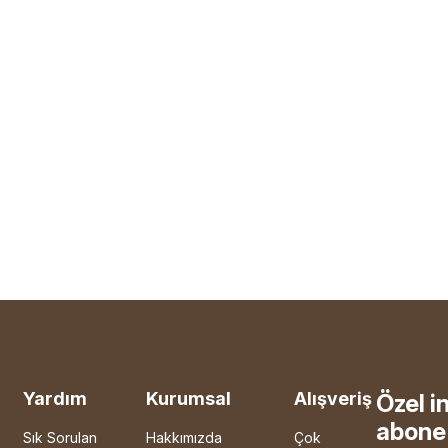
Yardım
Kurumsal
Alışveriş
Özel i
abone 
Sık Sorulan
Hakkımızda
Çok