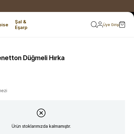
Şal &
bise
Üye Girişi
Eşarp
netton Düğmeli Hırka
mezi
Ürün stoklarımızda kalmamıştır.