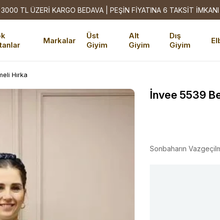
3000 TL ÜZERİ KARGO BEDAVA | PEŞİN FİYATINA 6 TAKSİT İMKANI
ok
Üst
Alt
Dış
Markalar
El
tanlar
Giyim
Giyim
Giyim
eli Hırka
İnvee 5539 Be
Sonbaharın Vazgeçil