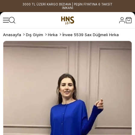
3000 TL ÜZERİ KARGO BEDAVA | PEŞİN FİYATINA 6 TAKSİT
İMKANI
Anasayfa
Dış Giyim
Hırka
İnvee 5539 Sax Düğmeli Hırka