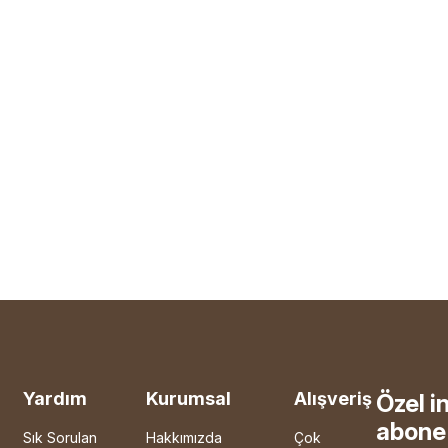
Yardım
Kurumsal
Alışveriş
Özel i
abone 
Sık Sorulan
Hakkımızda
Çok