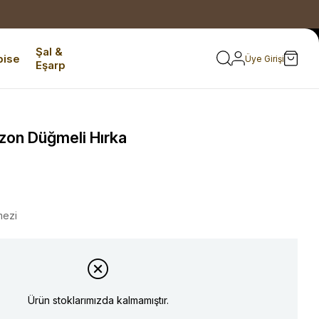
Şal &
bise
Üye Girişi
Eşarp
zon Düğmeli Hırka
mezi
Ürün stoklarımızda kalmamıştır.