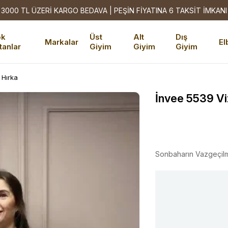
3000 TL ÜZERİ KARGO BEDAVA | PEŞİN FİYATINA 6 TAKSİT İMKANI
ok
Üst
Alt
Dış
Markalar
El
tanlar
Giyim
Giyim
Giyim
 Hırka
İnvee 5539 Vi
Sonbaharın Vazgeçil