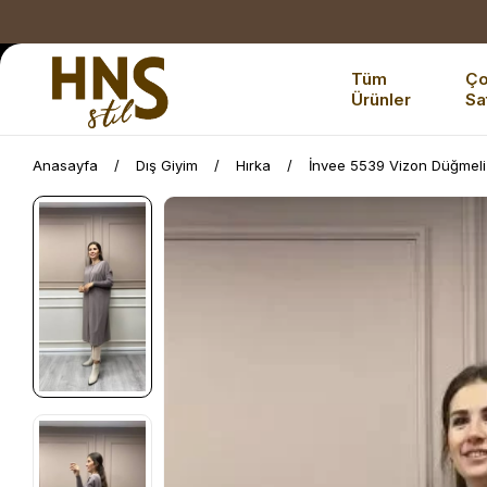
Tüm
Ç
Ürünler
Sa
Anasayfa
Dış Giyim
Hırka
İnvee 5539 Vizon Düğmeli