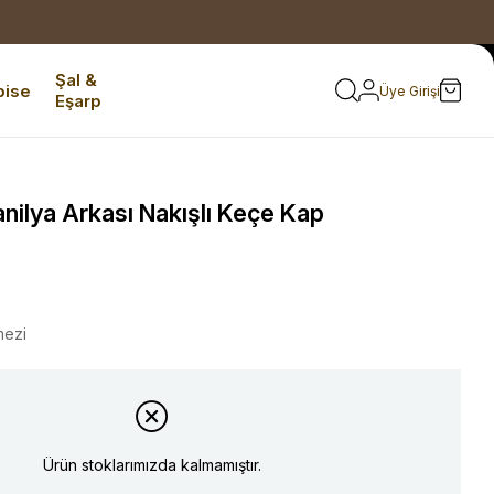
Şal &
bise
Üye Girişi
Eşarp
nilya Arkası Nakışlı Keçe Kap
mezi
Ürün stoklarımızda kalmamıştır.