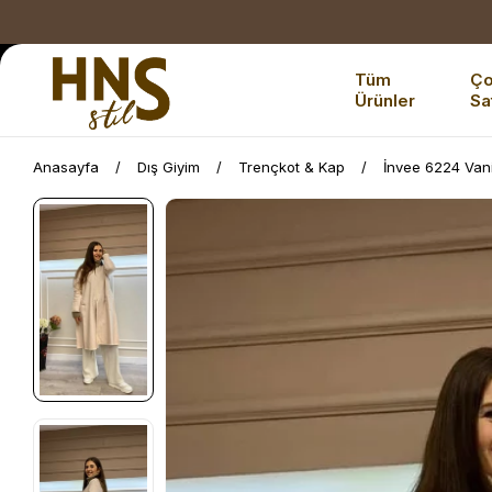
Tüm
Ç
Ürünler
Sa
Anasayfa
Dış Giyim
Trençkot & Kap
İnvee 6224 Vani