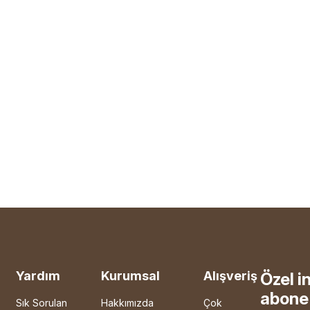
Yardım
Kurumsal
Alışveriş
Özel i
abone 
Sık Sorulan
Hakkımızda
Çok