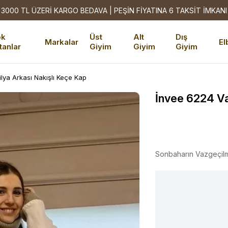
3000 TL ÜZERİ KARGO BEDAVA | PEŞİN FİYATINA 6 TAKSİT İMKANI
ok
Üst
Alt
Dış
Markalar
El
tanlar
Giyim
Giyim
Giyim
lya Arkası Nakışlı Keçe Kap
İnvee 6224 Va
Sonbaharın Vazgeçil