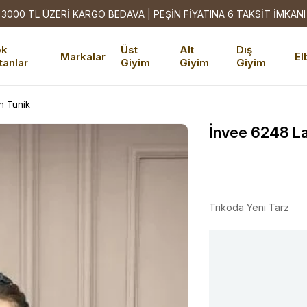
3000 TL ÜZERİ KARGO BEDAVA | PEŞİN FİYATINA 6 TAKSİT İMKANI
ok
Üst
Alt
Dış
Markalar
El
tanlar
Giyim
Giyim
Giyim
n Tunik
İnvee 6248 La
Trikoda Yeni Tarz