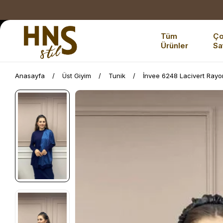
Tüm
Ç
Ürünler
Sa
Anasayfa
Üst Giyim
Tunik
İnvee 6248 Lacivert Rayo