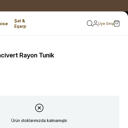
Şal &
bise
Üye Girişi
Eşarp
civert Rayon Tunik
Ürün stoklarımızda kalmamıştır.