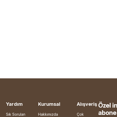
Yardım
Kurumsal
Alışveriş
Özel i
abone 
Sık Sorulan
Hakkımızda
Çok