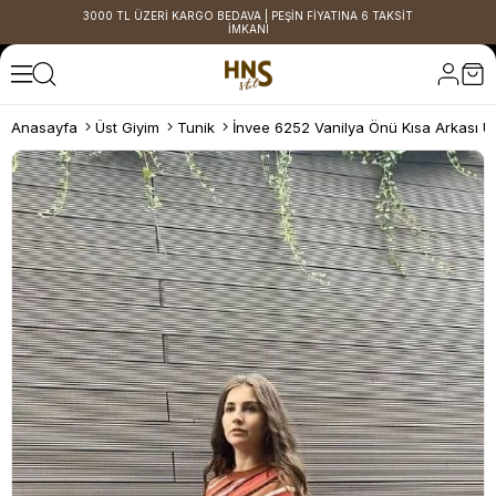
3000 TL ÜZERİ KARGO BEDAVA | PEŞİN FİYATINA 6 TAKSİT
İMKANI
Anasayfa
Üst Giyim
Tunik
İnvee 6252 Vanilya Önü Kısa Arkası U