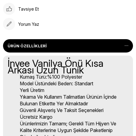
Tavsiye Et
Yorum Yaz
ÜRÜN ÖZELLIKLERI
İnvee Vanilya Önü Kısa
Arkası Uzun Tunik
Kumaş Türü:%100 Polyester
Model Üstündeki Beden: Standart
Yerli Üretim
Yıkama Ve Kullanım Talimatları Ürünün İçinde
Bulunan Etikette Yer Almaktadır
Güvenli Alışveriş Ve Taksit Seçenekleri
Ücretsiz Kargo
Ürünlerimizin Tamamı; Gerekli Tüm Hijyen Ve
Kalite Kriterlerine Uygun Şekilde Paketlenip