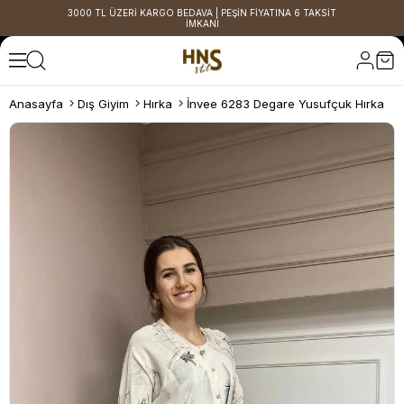
3000 TL ÜZERİ KARGO BEDAVA | PEŞİN FİYATINA 6 TAKSİT
İMKANI
Anasayfa
Dış Giyim
Hırka
İnvee 6283 Degare Yusufçuk Hırka