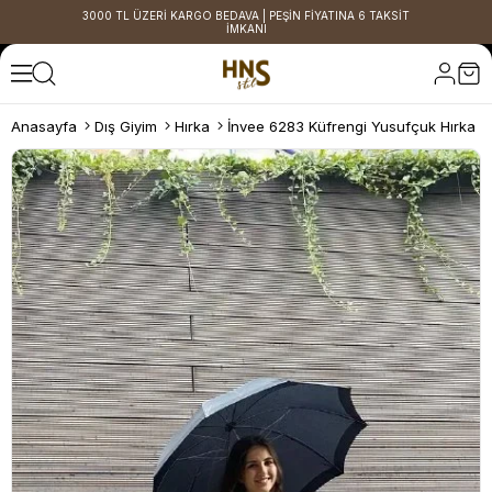
3000 TL ÜZERİ KARGO BEDAVA | PEŞİN FİYATINA 6 TAKSİT
İMKANI
Anasayfa
Dış Giyim
Hırka
İnvee 6283 Küfrengi Yusufçuk Hırka