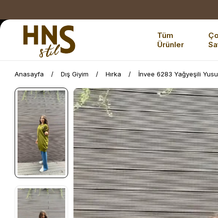
Tüm
Ç
Ürünler
Sa
Anasayfa
Dış Giyim
Hırka
İnvee 6283 Yağyeşili Yusu