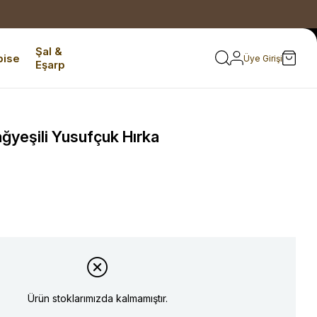
Şal &
bise
Üye Girişi
Eşarp
ğyeşili Yusufçuk Hırka
Ürün stoklarımızda kalmamıştır.