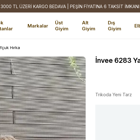
3000 TL ÜZERİ KARGO BEDAVA | PEŞİN FİYATINA 6 TAKSİT İMKANI
ok
Üst
Alt
Dış
Markalar
El
tanlar
Giyim
Giyim
Giyim
fçuk Hırka
İnvee 6283 Ya
Trikoda Yeni Tarz