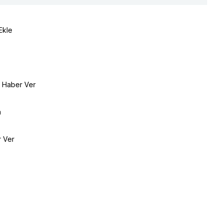
Ekle
e Haber Ver
a
r Ver