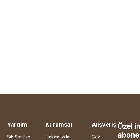
Yardım
Kurumsal
Alışveriş
Özel i
abone 
Sık Sorulan
Hakkımızda
Çok