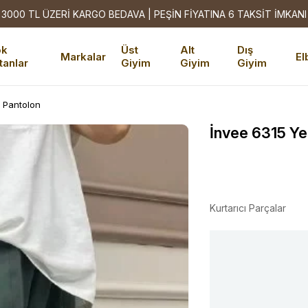
3000 TL ÜZERİ KARGO BEDAVA | PEŞİN FİYATINA 6 TAKSİT İMKANI
ok
Üst
Alt
Dış
Markalar
El
tanlar
Giyim
Giyim
Giyim
ç Pantolon
İnvee 6315 Ye
Kurtarıcı Parçalar