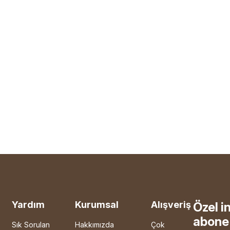
Yardım
Kurumsal
Alışveriş
Özel i
abone 
Sık Sorulan
Hakkımızda
Çok