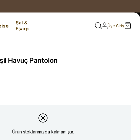
Şal &
bise
Üye Girişi
Eşarp
şil Havuç Pantolon
Ürün stoklarımızda kalmamıştır.