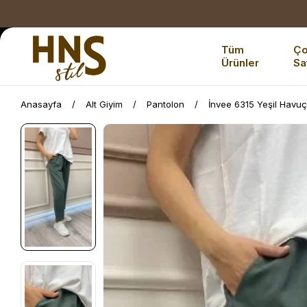
Tüm
Ç
Ürünler
Sa
Anasayfa
Alt Giyim
Pantolon
İnvee 6315 Yeşil Havu