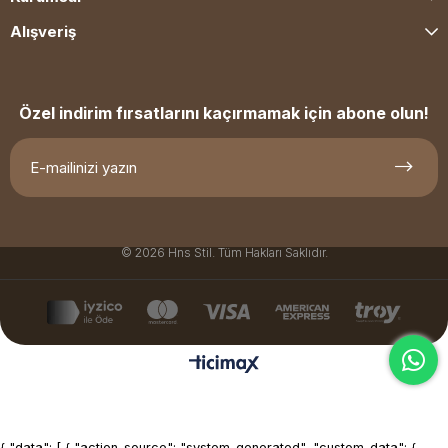
Alışveriş
Özel indirim fırsatlarını kaçırmamak için abone olun!
© 2026 Hns Stil. Tüm Hakları Saklıdır.
{ "data": [ { "action_source": "system_generated", "custom_data": {