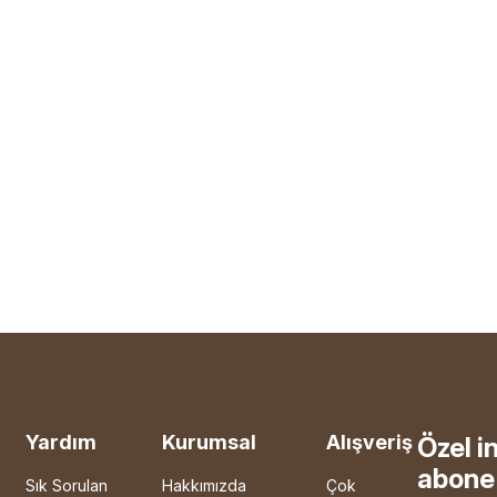
Yardım
Kurumsal
Alışveriş
Özel i
abone 
Sık Sorulan
Hakkımızda
Çok