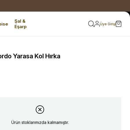
Şal &
bise
Üye Girişi
Eşarp
rdo Yarasa Kol Hırka
Ürün stoklarımızda kalmamıştır.