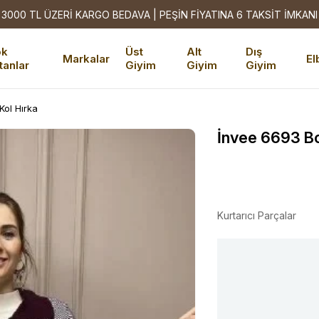
3000 TL ÜZERİ KARGO BEDAVA | PEŞİN FİYATINA 6 TAKSİT İMKANI
ok
Üst
Alt
Dış
Markalar
El
tanlar
Giyim
Giyim
Giyim
Kol Hırka
İnvee 6693 Bo
Kurtarıcı Parçalar