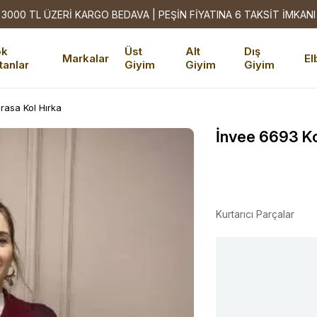
3000 TL ÜZERİ KARGO BEDAVA | PEŞİN FİYATINA 6 TAKSİT İMKANI
ok
Üst
Alt
Dış
Markalar
El
tanlar
Giyim
Giyim
Giyim
rasa Kol Hırka
İnvee 6693 Ko
Kurtarıcı Parçalar