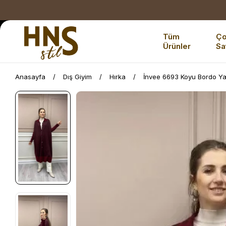
Tüm
Ç
Ürünler
Sa
Anasayfa
Dış Giyim
Hırka
İnvee 6693 Koyu Bordo Ya