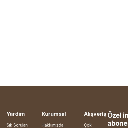
Yardım
Kurumsal
Alışveriş
Özel i
abone 
Sık Sorulan
Hakkımızda
Çok