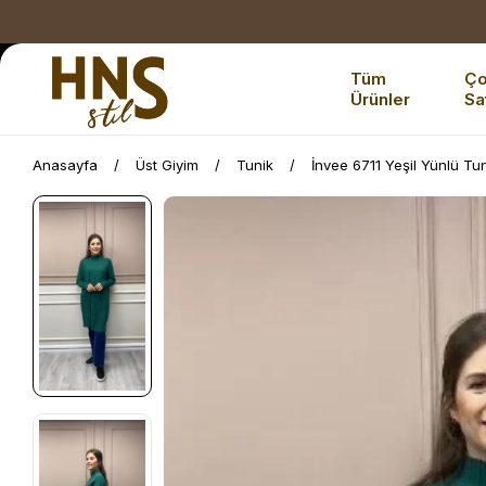
Tüm
Ç
Ürünler
Sa
Anasayfa
Üst Giyim
Tunik
İnvee 6711 Yeşil Yünlü Tu