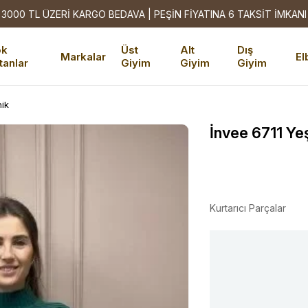
3000 TL ÜZERİ KARGO BEDAVA | PEŞİN FİYATINA 6 TAKSİT İMKANI
ok
Üst
Alt
Dış
Markalar
El
tanlar
Giyim
Giyim
Giyim
nik
İnvee 6711 Yeş
Kurtarıcı Parçalar