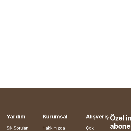
Yardım
Kurumsal
Alışveriş
Özel i
abone 
Sık Sorulan
Hakkımızda
Çok