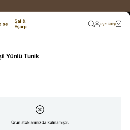
Şal &
bise
Üye Girişi
Eşarp
il Yünlü Tunik
Ürün stoklarımızda kalmamıştır.