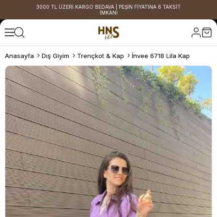
3000 TL ÜZERİ KARGO BEDAVA | PEŞİN FİYATINA 6 TAKSİT
İMKANI
Anasayfa
Dış Giyim
Trençkot & Kap
İnvee 6718 Lila Kap