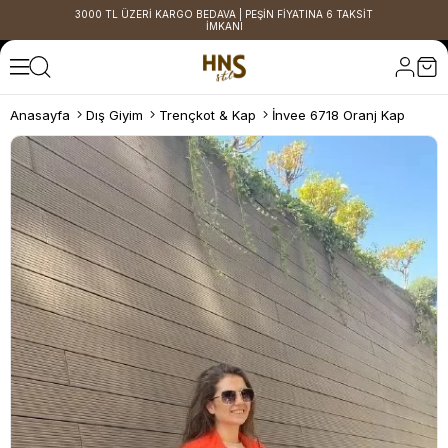
3000 TL ÜZERİ KARGO BEDAVA | PEŞİN FİYATINA 6 TAKSİT
İMKANI
Anasayfa
Dış Giyim
Trençkot & Kap
İnvee 6718 Oranj Kap