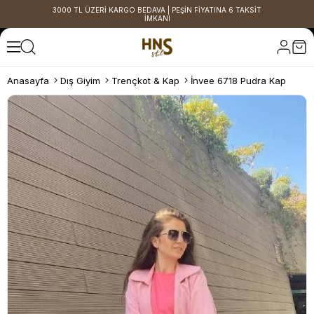
3000 TL ÜZERİ KARGO BEDAVA | PEŞİN FİYATINA 6 TAKSİT
İMKANI
Anasayfa
Dış Giyim
Trençkot & Kap
İnvee 6718 Pudra Kap