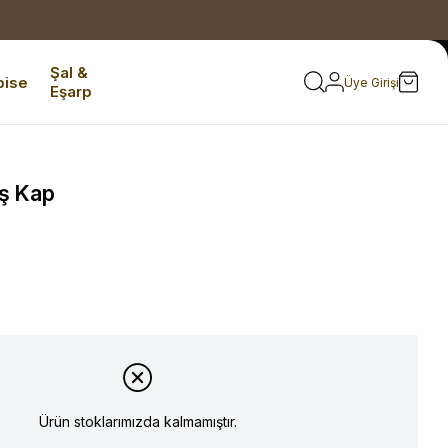
Şal &
bise
Üye Girişi
Eşarp
aş Kap
Ürün stoklarımızda kalmamıştır.