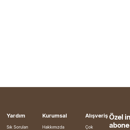
Yardım
Kurumsal
Alışveriş
Özel i
abone 
Sık Sorulan
Hakkımızda
Çok