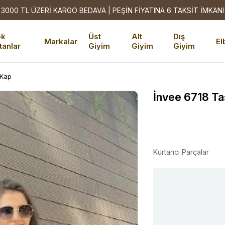
3000 TL ÜZERİ KARGO BEDAVA | PEŞİN FİYATINA 6 TAKSİT İMKANI
ok
Üst
Alt
Dış
Markalar
El
tanlar
Giyim
Giyim
Giyim
 Kap
İnvee 6718 T
Kurtarıcı Parçalar