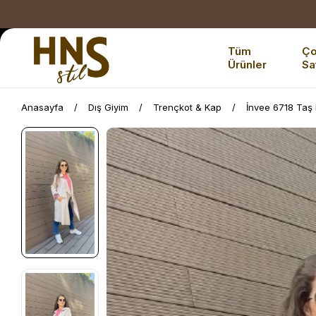
Tüm
Ç
Ürünler
Sa
Anasayfa
Dış Giyim
Trençkot & Kap
İnvee 6718 Taş