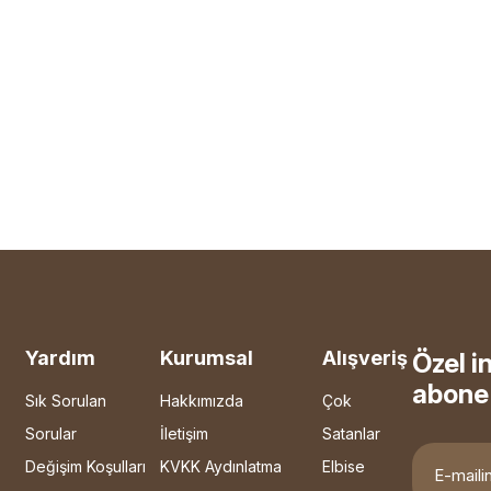
Yardım
Kurumsal
Alışveriş
Özel i
abone 
Sık Sorulan
Hakkımızda
Çok
Sorular
İletişim
Satanlar
Değişim Koşulları
KVKK Aydınlatma
Elbise