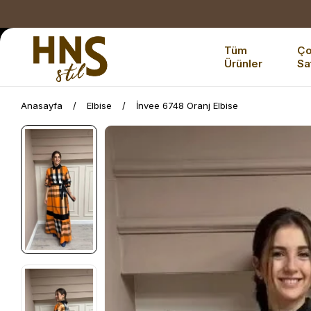
Tüm
Ç
Ürünler
Sa
Anasayfa
Elbise
İnvee 6748 Oranj Elbise