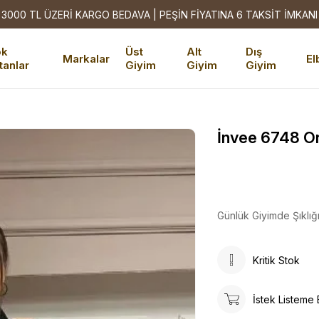
3000 TL ÜZERİ KARGO BEDAVA | PEŞİN FİYATINA 6 TAKSİT İMKANI
ok
Üst
Alt
Dış
Markalar
El
tanlar
Giyim
Giyim
Giyim
İnvee 6748 Or
Günlük Giyimde Şıklığ
Kritik Stok
İstek Listeme 