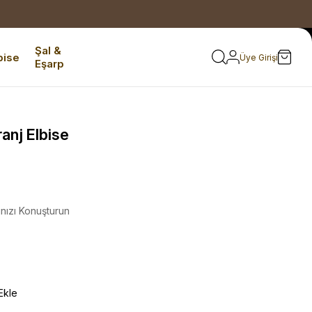
Şal &
bise
Üye Girişi
Eşarp
anj Elbise
ınızı Konuşturun
Ekle