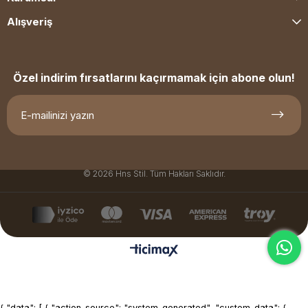
Alışveriş
Özel indirim fırsatlarını kaçırmamak için abone olun!
© 2026 Hns Stil. Tüm Hakları Saklıdır.
{ "data": [ { "action_source": "system_generated", "custom_data": {